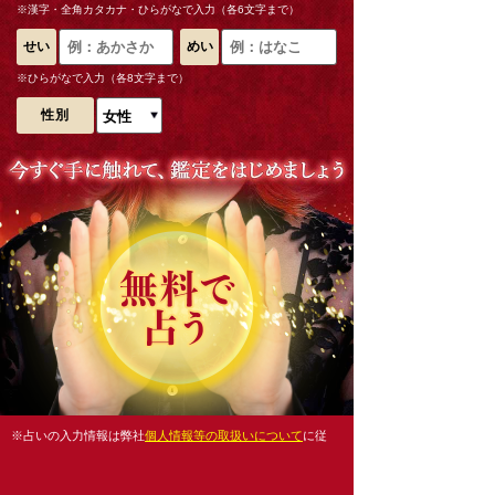
※漢字・全角カタカナ・ひらがなで入力（各6文字まで）
せい
めい
※ひらがなで入力（各8文字まで）
性別
※占いの入力情報は弊社
個人情報等の取扱いについて
に従
い、目的外の利用は致しません。
会員登録